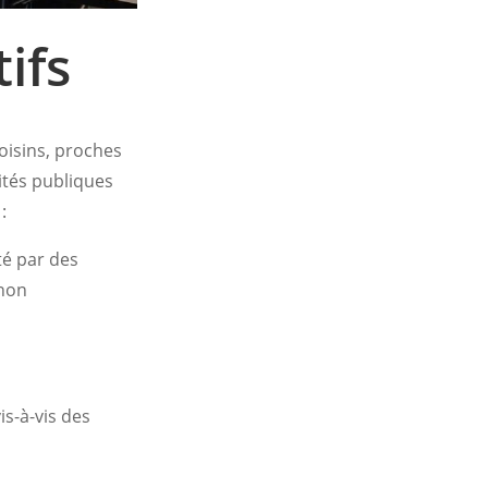
ifs
oisins, proches
ités publiques
:
té par des
 non
s-à-vis des