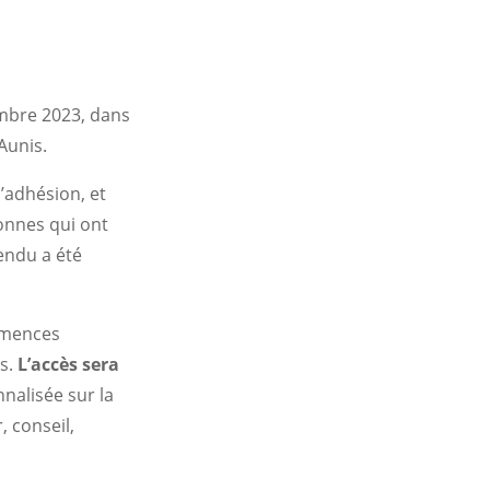
embre 2023, dans
Aunis.
’adhésion, et
onnes qui ont
endu a été
rmences
és.
L’accès sera
nalisée sur la
, conseil,