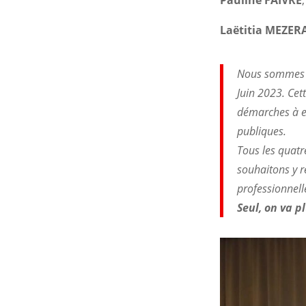
Pauline FAIVRE
Laëtitia MEZER
Nous sommes an
Juin 2023. Cet
démarches à en
publiques.
Tous les quatre
souhaitons y r
professionnell
Seul, on va p